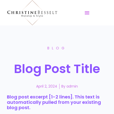
Color & Style Coaching
TV & Commercial
Shootings & Events
Workshops & Keynote
BLOG
Blog Post Title
April 2, 2024
By
admin
Blog post excerpt [1-2 lines]. This text is
automatically pulled from your existing
blog post.